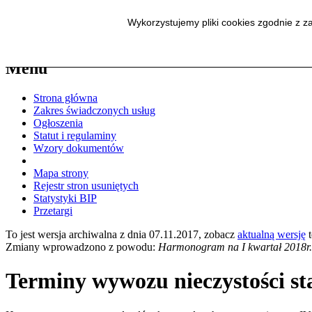
Wykorzystujemy pliki cookies zgodnie z 
A
A
A
K
Menu
Strona główna
Zakres świadczonych usług
Ogłoszenia
Statut i regulaminy
Wzory dokumentów
Mapa strony
Rejestr stron usuniętych
Statystyki BIP
Przetargi
To jest wersja archiwalna z dnia 07.11.2017, zobacz
aktualną wersję
t
Zmiany wprowadzono z powodu:
Harmonogram na I kwartał 2018r.
Terminy wywozu nieczystości st