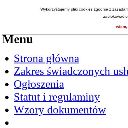
Wykorzystujemy pliki cookies zgodnie z zasadam
zablokować co
A
A
A
K
wiem,
Menu
Strona główna
Zakres świadczonych usł
Ogłoszenia
Statut i regulaminy
Wzory dokumentów